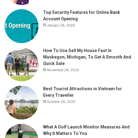
Top Security Features for Online Bank
À medida que a empresa entra em sua quarta geração de
Account Opening
negócios, o legado de inovação e sustentabilidade
January 28, 2026
estabelecido por Flavio Maluf continua a guiar a Eucatex. A
combinação de tradição familiar, visão de longo prazo e
adaptabilidade às demandas do mercado moderno
How To Use Sell My House Fast In
posiciona a empresa para enfrentar os desafios futuros e
Muskegon, Michigan, To Get A Smooth And
manter sua trajetória de crescimento sustentável.
Quick Sale
November 28, 2025
A presença da Eucatex
na lista Forbes Agro100 não é
apenas um reconhecimento do seu desempenho atual,
Best Tourist Attractions in Vietnam for
mas também um testemunho do potencial do agronegócio
Every Traveller
brasileiro quando guiado por princípios de inovação,
October 28, 2025
sustentabilidade e responsabilidade social. Sob a liderança
de Flavio Maluf, a Eucatex continua a ser um exemplo de
como as empresas podem prosperar enquanto contribuem
What A Golf Launch Monitor Measures And
positivamente para o meio ambiente e a sociedade.
Why It Matters To You