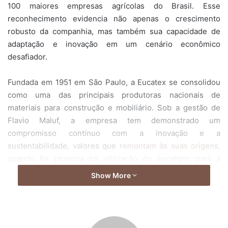
100 maiores empresas agrícolas do Brasil. Esse
reconhecimento evidencia não apenas o crescimento
robusto da companhia, mas também sua capacidade de
adaptação e inovação em um cenário econômico
desafiador.
Fundada em 1951 em São Paulo, a Eucatex se consolidou
como uma das principais produtoras nacionais de
materiais para construção e mobiliário. Sob a gestão de
Flavio Maluf, a empresa tem demonstrado um
compromisso contínuo com a inovação e a
sustentabilidade, valores que
remontam às suas origens,
quando foi pioneira na utilização do eucalipto para a
fabricação de painéis acústicos na década de 1960.
Show More
O portfólio diversificado da Eucatex, que inclui pisos,
divisórias, portas, painéis de MDP e MDF, além de tintas e
vernizes, atende principalmente à indústria moveleira e ao